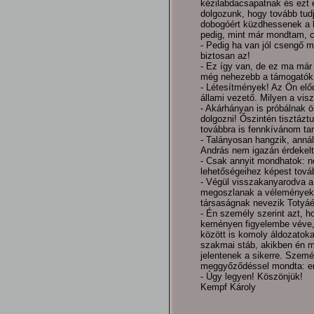
kézilabdacsapatnak és ezt
dolgozunk, hogy tovább tudj
dobogóért küzdhessenek a l
pedig, mint már mondtam, c
- Pedig ha van jól csengő m
biztosan az!
- Ez így van, de ez ma már
még nehezebb a támogatók 
- Létesítmények! Az Ön előd
állami vezető. Milyen a vis
- Akárhányan is próbálnak ö
dolgozni! Őszintén tisztáz
továbbra is fennkívánom tart
- Talányosan hangzik, annál
András nem igazán érdekelt
- Csak annyit mondhatok: n
lehetőségeihez képest tovább
- Végül visszakanyarodva a
megoszlanak a vélemények! 
társaságnak nevezik Totyáék
- Én személy szerint azt, 
keményen figyelembe véve,
között is komoly áldozatoka
szakmai stáb, akikben én 
jelentenek a sikerre. Szemé
meggyőződéssel mondta: enne
- Úgy legyen! Köszönjük!
Kempf Károly