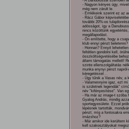
- A Danubiussal szemben fen
- Nagyon kényes ügy, mivel
még nem zárult le.
- Emlékeink szerint ez az 
- Rácz Gábor képviseletébe
további 20%-os tulajdonrész
adósságot, így a Danubiuss
nincs közöttünk egyetértés,
megállapodást.
- Ön említette, hogy a csapa
klub ennyi pénzt beletenni?
- Honnan? Ennyit lehetetlen
feltétlen gondolni kell, örü
összköltségvetésébe behozni
állami támogatás mellett! 
szinte ellenszolgáltatás nél
munka enynyi pénzt napról
kéregetéssel…
- Úgy tűnik a Vasas név, a
- Valamennyire igaz, ezt mi 
is születnek legendák" cím
név "kifényesítése". Van eg
- Ha már az image-t szóba h
Gyalog András, mindig azza
sportegyesülete. Ezzel próbá
lépésnek tartották, mondván
pénzt, míg a fontosakra emi
imázshoz?
- Már amikor ide kerültem k
kell szakosztályokat megsz