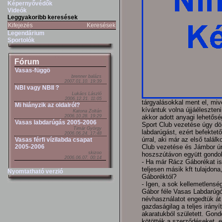
Képernyővédők
Videók
Leggyakoribb keresések
Kifejezés
Keresések
Legendárium
Sportolók
Fórum
Vasas-függö
brenner balázs
2007.01.10. 19:39
NBI vagy NBII ?
Lukács László
2006.12.21. 11:05
tárgyalásokkal ment el, miv
Mi hiányzik az oldalról?
kívántuk volna újjáéleszte
Katona Zoltán
2006.10.28. 19:29
akkor adott anyagi lehetős
Vasas labdarúgás 2005-2006
Sport Club vezetése úgy dönt
Timár György
labdarúgást, ezért befektet
2006.06.24. 17:48
úrral, aki már az első talál
Vasas férfi vízilabda csapat
2005-2006
Club vezetése és Jámbor úr 
skizoo
hoszszútávon együtt gondol
2006.06.07. 00:14
- Ha már Rácz Gáborékat is 
teljesen másik kft tulajdon
Nyomtatható verzió
Gáboréktól?
- Igen, a sok kellemetlens
Gábor féle Vasas Labdarúgó
névhasználatot engedtük át
gazdaságilag a teljes irán
akaratukból született. Gond
kötötték a szerződéseket, e