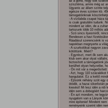
az a gond, hogy sok szako
szisztéma, amire még az ama
Ugyanis az állam szinte tel
egésze éves szinten kb. 45
támogatóinknak köszönhetj
- A vízilabda csapat háza t
is csak gratulálni tudunk. 
mindent az idén, de a zuha
tartozunk több 10 milliós a
- Szó sincs ilyesmiről, ninc
Rendesen a havi fizetésüket
Ráadásul szerencsénk is van
napokban megnyerte a világb
- A szurkolókat nagyon zav
kötöttünk. Miért?
- Egyrészt, mert ők sem ak
klub sem akar olyat vállaln
biztosított a támogatóink j
kerülhet olyan helyzetbe, hog
- Ön mit vár a megerősített
- Azt, hogy 110 százalékot
hangulatot. Ez a kettő minde
- Ejtsünk néhány szót egy o
ötödik, a hazai sikerlistán p
kiesést! Mi lesz idén a női 
idén sem a dobogóért harcol
- Én azt mondom, ne legyünk
nyugalom van a Lányok körü
mire építenie! Mindent nem 
reményeink szerint idén nem