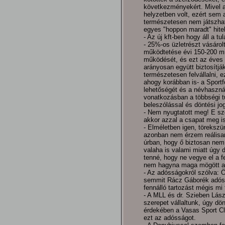
következményekért. Mivel 
helyzetben volt, ezért sem 
természetesen nem játszhat
egyes "hoppon maradt" hite
- Az új kft-ben hogy áll a tu
- 25%-os üzletrészt vásárol
működtetése évi 150-200 mil
működését, és ezt az éves 
arányosan együtt biztosítjá
természetesen felvállalni, 
ahogy korábban is- a Sportf
lehetőségét és a névhasznál
vonatkozásban a többségi t
beleszólással és döntési jog
- Nem nyugtatott meg! E s
akkor azzal a csapat meg i
- Elméletben igen, törekszü
azonban nem érzem reálisan
úrban, hogy ő biztosan nem 
valaha is valami miatt úgy 
tenné, hogy ne vegye el a f
nem hagyna maga mögött a
- Az adósságokról szólva: Ön
semmit Rácz Gáborék adóss
fennálló tartozást mégis mi f
- A MLL és dr. Szieben Lászl
szerepet vállaltunk, úgy dö
érdekében a Vasas Sport Club
ezt az adósságot.