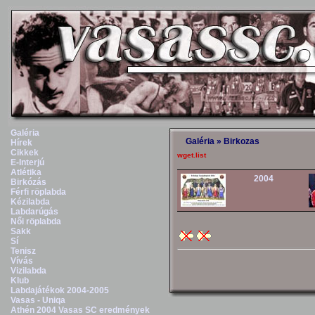
Galéria
Galéria
»
Birkozas
Hírek
Cikkek
wget.list
E-Interjú
Atlétika
2004
Birkózás
Férfi röplabda
Kézilabda
Labdarúgás
Női röplabda
Sakk
Sí
Tenisz
Vívás
Vizilabda
Klub
Labdajátékok 2004-2005
Vasas - Uniqa
Athén 2004 Vasas SC eredmények