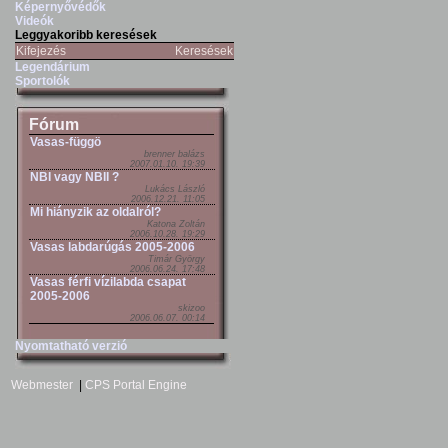
Képernyővédők
Videók
Leggyakoribb keresések
Kifejezés
Keresések
Legendárium
Sportolók
Fórum
Vasas-függö
brenner balázs
2007.01.10. 19:39
NBI vagy NBII ?
Lukács László
2006.12.21. 11:05
Mi hiányzik az oldalról?
Katona Zoltán
2006.10.28. 19:29
Vasas labdarúgás 2005-2006
Timár György
2006.06.24. 17:48
Vasas férfi vízilabda csapat
2005-2006
skizoo
2006.06.07. 00:14
Nyomtatható verzió
Webmester
|
CPS Portal Engine