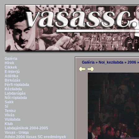
Galéria
Galéria
»
Noi_kezilabda
»
2006
Hírek
Cikkek
E-Interjú
Atlétika
Birkózás
Férfi röplabda
Kézilabda
Labdarúgás
Női röplabda
Sakk
Sí
Tenisz
Vívás
Vizilabda
Klub
Labdajátékok 2004-2005
Vasas - Uniqa
Athén 2004 Vasas SC eredmények