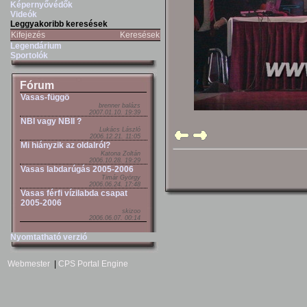
Képernyővédők
Videók
Leggyakoribb keresések
Kifejezés
Keresések
Legendárium
Sportolók
Fórum
Vasas-függö
brenner balázs
2007.01.10. 19:39
NBI vagy NBII ?
Lukács László
2006.12.21. 11:05
Mi hiányzik az oldalról?
Katona Zoltán
2006.10.28. 19:29
Vasas labdarúgás 2005-2006
Timár György
2006.06.24. 17:48
Vasas férfi vízilabda csapat
2005-2006
skizoo
2006.06.07. 00:14
Nyomtatható verzió
Webmester
|
CPS Portal Engine