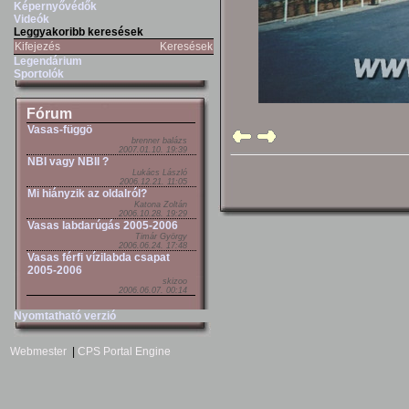
Képernyővédők
Videók
Leggyakoribb keresések
Kifejezés
Keresések
Legendárium
Sportolók
Fórum
Vasas-függö
brenner balázs
2007.01.10. 19:39
NBI vagy NBII ?
Lukács László
2006.12.21. 11:05
Mi hiányzik az oldalról?
Katona Zoltán
2006.10.28. 19:29
Vasas labdarúgás 2005-2006
Timár György
2006.06.24. 17:48
Vasas férfi vízilabda csapat
2005-2006
skizoo
2006.06.07. 00:14
Nyomtatható verzió
Webmester
|
CPS Portal Engine