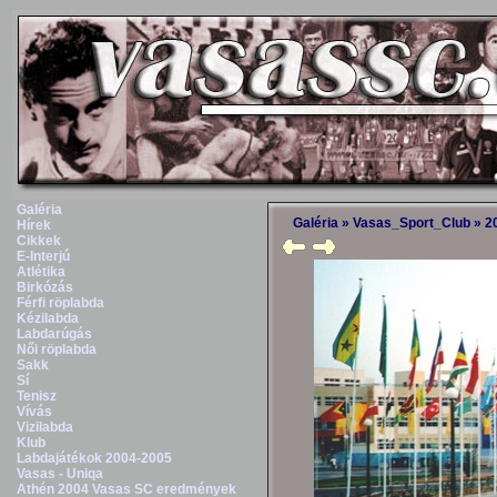
Galéria
Galéria
»
Vasas_Sport_Club
»
2
Hírek
Cikkek
E-Interjú
Atlétika
Birkózás
Férfi röplabda
Kézilabda
Labdarúgás
Női röplabda
Sakk
Sí
Tenisz
Vívás
Vizilabda
Klub
Labdajátékok 2004-2005
Vasas - Uniqa
Athén 2004 Vasas SC eredmények