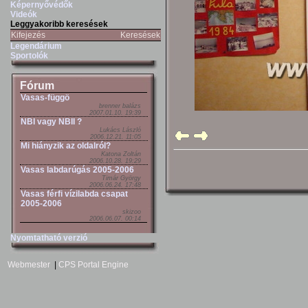
Képernyővédők
Videók
Leggyakoribb keresések
Kifejezés
Keresések
Legendárium
Sportolók
Fórum
Vasas-függö
brenner balázs
2007.01.10. 19:39
NBI vagy NBII ?
Lukács László
2006.12.21. 11:05
Mi hiányzik az oldalról?
Katona Zoltán
2006.10.28. 19:29
Vasas labdarúgás 2005-2006
Timár György
2006.06.24. 17:48
Vasas férfi vízilabda csapat
2005-2006
skizoo
2006.06.07. 00:14
Nyomtatható verzió
Webmester
|
CPS Portal Engine