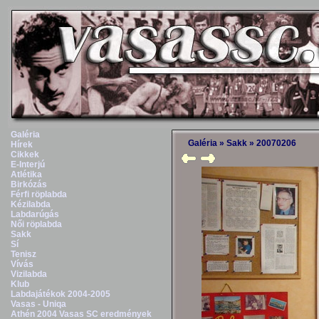
Galéria
Galéria
»
Sakk
»
20070206
Hírek
Cikkek
E-Interjú
Atlétika
Birkózás
Férfi röplabda
Kézilabda
Labdarúgás
Női röplabda
Sakk
Sí
Tenisz
Vívás
Vizilabda
Klub
Labdajátékok 2004-2005
Vasas - Uniqa
Athén 2004 Vasas SC eredmények