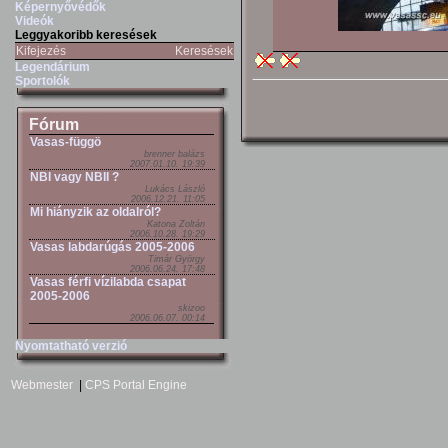
Képernyővédők
Videók
Leggyakoribb keresések
Kifejezés
Keresések
Legendárium
Sportolók
Fórum
Vasas-függö
brenner balázs
2007.01.10. 19:39
NBI vagy NBII ?
Lukács László
2006.12.21. 11:05
Mi hiányzik az oldalról?
Katona Zoltán
2006.10.28. 19:29
Vasas labdarúgás 2005-2006
Timár György
2006.06.24. 17:48
Vasas férfi vízilabda csapat
2005-2006
skizoo
2006.06.07. 00:14
Nyomtatható verzió
Webmester
|
CPS Portal Engine