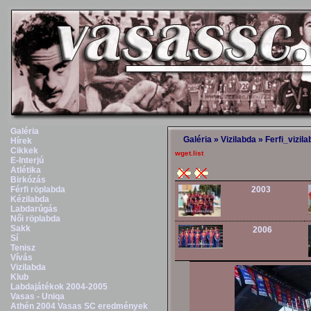
Galéria
Galéria
»
Vizilabda
»
Ferfi_vizil
Hírek
Cikkek
wget.list
E-Interjú
Atlétika
Birkózás
Férfi röplabda
2003
Kézilabda
Labdarúgás
Női röplabda
Sakk
2006
Sí
Tenisz
Vívás
Vizilabda
Klub
Labdajátékok 2004-2005
Vasas - Uniqa
Athén 2004 Vasas SC eredmények