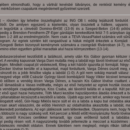
ében elmondható, hogy a vártnál kevésbé látványos, de renkívül kemény 
ű mérkőzésen csapatunk megérdemelt győzelmet szerzett.
t – röviden így lehetne összefoglalni az ING OB I. eddig lejátszott fordulóit
ből. De amilyen egyszerű a kijelentés, olyan összetett a háttere, ugyanis
an legyűrtük a címvédő Domino-BHSE (13-9) és a Szeged-Beton (14-8) pólós
pedig a Brendon-Fenstherm-ZF-Eger gárdáján kerekedtünk felül 7-5 arányban úg
őben 1-2 állt az eredményjelzőn. Nem csak a TEVA-VasasPlaket számára volt sűrű
rogram. Az egriek szintén két rangadóval a hátuk mögött érkeztek a Komjádi
 Szegedi Beton bizonyult keménynek számukra a csongrádi fővárosban (4-7), m
mino ellen egyetlen góllal maradtak alul hazai környezetben (13-14).
abdaszerzésével kezdődött a találkozó, amely után Kis Gábor gyorsan kétszer is
rt. A vendég kapusnak Varga Dani mutatta meg a labdát egy távoli lövéssel az első
gén. Mindkét csapat jól védekezett, főleg a két hálóőr igazolta jó formáját. Négy
 Decker lövése kerülte el a kapunkat, majd fordultunk, Varga Dénes úszott meg,
írozott és a jobb felsőbe vágta a labdát (1-0). A gól nem sokáig maradt válasz n
negyed vége előtt Császár György távoli bombájáról Nagy Viktor kicsivel lemarad
ó időben a vendég lécen Varga Dénes, a hazain Kis Gábor lövése csattant.
ső támadását a Vasas indíthatta, mégis az első helyzetet az egriek hozták össz
 vendégek csapatkapitánya, Kiss Csaba, aki távolról találta el a kapufát. Két per
 első igazi hazai helyzetre, Tóth Marci kezébe hajszálpontos átadás érkezett a ba
 pillanatában kicsúszott a kezéből a labda. Újabb egy perc telt el, amikor egy hev
logatott védő, Gór-Nagy Miklós keze sült el és a labda a kapu bal oldalába akad
rsan akart válaszolni, de előbb Heinrich az oldalhálóba akasztotta a labdát, m
keredett pontatlanra. Az egri játékosok sem tétlenkedtek. Olyannyira nem, hogy N
a többször is nagy szükség volt. Két perccel a félidő előtt Hosnyánszky Norbi lövése
ól, amiről Kincses centikkel lemaradt, így csak erőtlenül tudott a labdába
yi pedig résen volt. A nagyszünetig tovább jellemezte a meccset a küzdelmes 
dekezés mindkét oldalon. Ennek tükrében nem meglepő, mégis ritkán láthat
ak a csapatok (1-2).