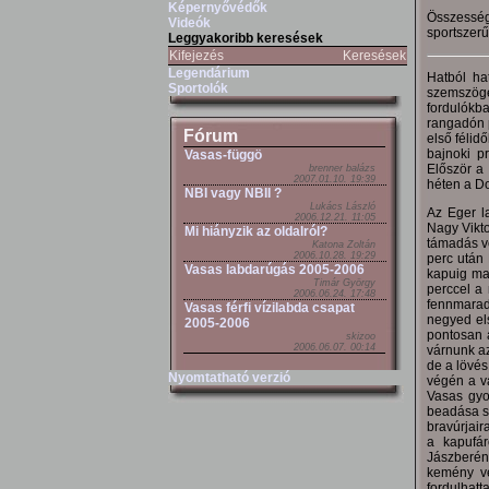
Képernyővédők
Összesség
Videók
sportszer
Leggyakoribb keresések
Kifejezés
Keresések
Legendárium
Hatból ha
Sportolók
szemszögé
fordulókb
rangadón 
Fórum
első félid
bajnoki p
Vasas-függö
Először a
brenner balázs
2007.01.10. 19:39
héten a Do
NBI vagy NBII ?
Lukács László
Az Eger l
2006.12.21. 11:05
Nagy Vikto
Mi hiányzik az oldalról?
támadás vé
Katona Zoltán
2006.10.28. 19:29
perc után
Vasas labdarúgás 2005-2006
kapuig mas
Timár György
perccel a 
2006.06.24. 17:48
fennmarad
Vasas férfi vízilabda csapat
negyed el
2005-2006
pontosan a
skizoo
2006.06.07. 00:14
várnunk az
de a lövés
Nyomtatható verzió
végén a vá
Vasas gyo
beadása si
bravúrjair
a kapufár
Jászberén
kemény vé
fordulhatt