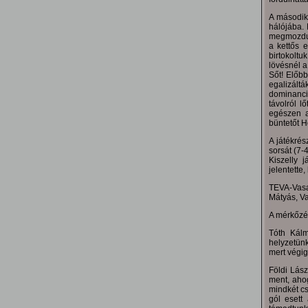
A második 
hálójába.
megmozdulá
a kettős 
birtokolt
lövésnél a
Sőt! Előbb
egalizált
dominanciá
távolról l
egészen a
büntetőt H
A játékrés
sorsát (7-
Kiszelly 
jelentette
TEVA-Vasa
Mátyás, Va
A mérkőzés
Tóth Kálm
helyzetünk
mert végig 
Földi Lás
ment, ahog
mindkét c
gól esett