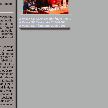
és egyben
 csapatunk
A Vasas SC Sportlétesítményei - 2005
 az eddigi
A Vasas SC Támogatói 2004-2005
ait, a mai
A Vasas SC Támogatói 2005-2006
y, hogy az
 az eddigi
 uszodába.
ajd a múlt
 tesztelte
 piros-kék
 gólmentes
 egészen a
élkül, két
t (1-1). A
 A második
e, egészen
cet kellett
l oldalon,
esi támadás
t (1-2). A
ajd Mátyás
agy Viktor
 pattant ki
 pöckölni,
játék és a
ó állással