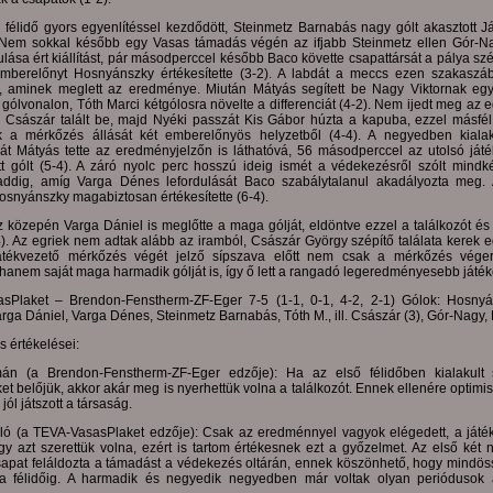
félidő gyors egyenlítéssel kezdődött, Steinmetz Barnabás nagy gólt akasztott J
 Nem sokkal később egy Vasas támadás végén az ifjabb Steinmetz ellen Gór-N
sa ért kiállítást, pár másodperccel később Baco követte csapattársát a pálya szé
emberelőnyt Hosnyánszky értékesítette (3-2). A labdát a meccs ezen szakaszá
uk, aminek meglett az eredménye. Miután Mátyás segített be Nagy Viktornak eg
 gólvonalon, Tóth Marci kétgólosra növelte a differenciát (4-2). Nem ijedt meg az e
 Császár talált be, majd Nyéki passzát Kis Gábor húzta a kapuba, ezzel másfél 
ák a mérkőzés állását két emberelőnyös helyzetből (4-4). A negyedben kiala
t Mátyás tette az eredményjelzőn is láthatóvá, 56 másodperccel az utolsó játék
őtt gólt (5-4). A záró nyolc perc hosszú ideig ismét a védekezésről szólt mindké
ddig, amíg Varga Dénes lefordulását Baco szabálytalanul akadályozta meg. 
osnyánszky magabiztosan értékesítette (6-4).
z közepén Varga Dániel is meglőtte a maga gólját, eldöntve ezzel a találkozót és 
4). Az egriek nem adtak alább az iramból, Császár György szépítő találata kerek e
játékvezető mérkőzés végét jelző sípszava előtt nem csak a mérkőzés vége
, hanem saját maga harmadik gólját is, így ő lett a rangadó legeredményesebb játék
sPlaket – Brendon-Fenstherm-ZF-Eger 7-5 (1-1, 0-1, 4-2, 2-1) Gólok: Hosnyá
rga Dániel, Varga Dénes, Steinmetz Barnabás, Tóth M., ill. Császár (3), Gór-Nagy, 
 értékelései:
án (a Brendon-Fenstherm-ZF-Eger edzője): Ha az első félidőben kialakult 
et belőjük, akkor akár meg is nyerhettük volna a találkozót. Ennek ellenére optimi
jól játszott a társaság.
zló (a TEVA-VasasPlaket edzője): Csak az eredménnyel vagyok elégedett, a ját
y azt szerettük volna, ezért is tartom értékesnek ezt a győzelmet. Az első két
sapat feláldozta a támadást a védekezés oltárán, ennek köszönhető, hogy mindö
 a félidőig. A harmadik és negyedik negyedben már voltak olyan periódusok 