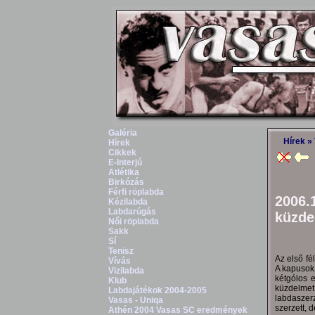
Galéria
Hírek
» 
Hírek
Cikkek
E-Interjú
Atlétika
Birkózás
Férfi röplabda
2006.
Kézilabda
Labdarúgás
küzde
Női röplabda
Sakk
Sí
Tenisz
Az első fé
Vívás
A kapusok 
Vizilabda
kétgólos e
Klub
küzdelmet
Labdajátékok 2004-2005
labdaszerz
Vasas - Uniqa
szerzett, 
Athén 2004 Vasas SC eredmények