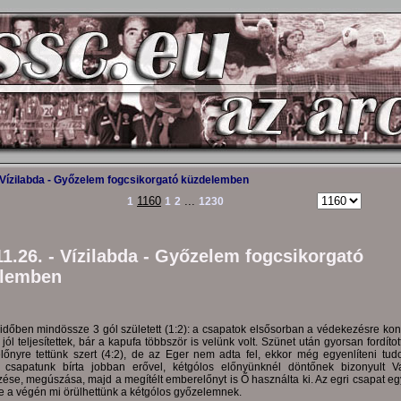
Vízilabda - Győzelem fogcsikorgató küzdelemben
1160
...
1
1
2
1230
11.26. - Vízilabda - Győzelem fogcsikorgató
lemben
lidőben mindössze 3 gól született (1:2): a csapatok elsősorban a védekezésre konc
jól teljesítettek, bár a kapufa többször is velünk volt. Szünet után gyorsan fordíto
lőnyre tettünk szert (4:2), de az Eger nem adta fel, ekkor még egyenlíteni tudo
 csapatunk bírta jobban erővel, kétgólos előnyünknél döntőnek bizonyult 
ése, megúszása, majd a megítélt emberelőnyt is Ő használta ki. Az egri csapat eg
de a végén mi örülhettünk a kétgólos győzelemnek.