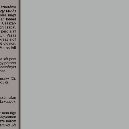
ászberényi
agy Miklós
lére, majd
ban többet
y Császár-
gri csapat.
perc alatt
kult Vasas
rész előtt
t oldalon,
A megítélt
a két pont
gy perccel
redményét
osa.
nszky (2),
Kis G.
számtalan
sta vagyok,
ék nem úgy
 negyedben
ssze három
amikor jól