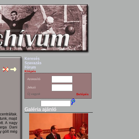
Keresés
Szavazás
Fórum
Kilépés
Azonosító
Jelszó
Új vagyok
Belépés
Galéria ajánló
entráltak.
ttunk, majd
tt. A nagy
Varga Dani
y gólt még