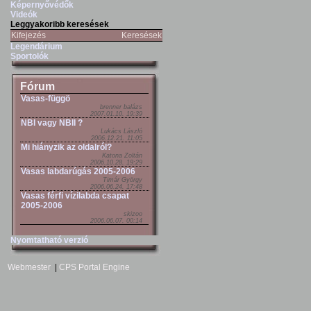
Képernyővédők
Videók
Leggyakoribb keresések
Kifejezés
Keresések
Legendárium
Sportolók
Fórum
Vasas-függö
brenner balázs
2007.01.10. 19:39
NBI vagy NBII ?
Lukács László
2006.12.21. 11:05
Mi hiányzik az oldalról?
Katona Zoltán
2006.10.28. 19:29
Vasas labdarúgás 2005-2006
Timár György
2006.06.24. 17:48
Vasas férfi vízilabda csapat
2005-2006
skizoo
2006.06.07. 00:14
Nyomtatható verzió
Webmester
|
CPS Portal Engine