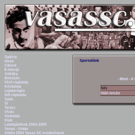
Galéria
Sportolóink
Hírek
Cikkek
E-Interjú
Atlétika
Birkózás
- Mind -
A
Férfi röplabda
Kézilabda
Név
Labdarúgás
Oláh István
Női röplabda
Sakk
Sí
Tenisz
Vívás
Vizilabda
Klub
Labdajátékok 2004-2005
Vasas - Uniqa
Athén 2004 Vasas SC eredmények