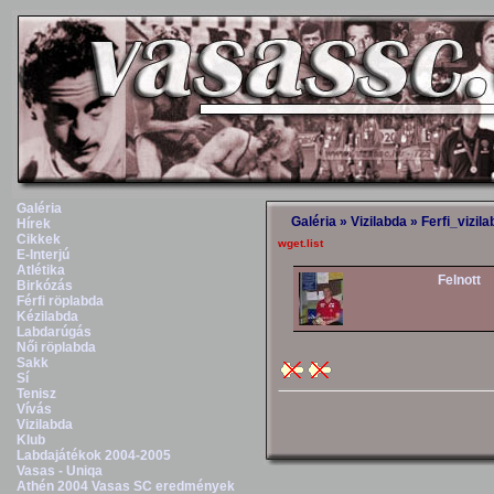
Galéria
Galéria
»
Vizilabda
»
Ferfi_vizil
Hírek
Cikkek
wget.list
E-Interjú
Atlétika
Felnott
Birkózás
Férfi röplabda
Kézilabda
Labdarúgás
Női röplabda
Sakk
Sí
Tenisz
Vívás
Vizilabda
Klub
Labdajátékok 2004-2005
Vasas - Uniqa
Athén 2004 Vasas SC eredmények