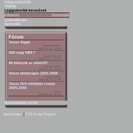
Képernyővédők
Videók
Leggyakoribb keresések
Kifejezés
Keresések
Legendárium
Sportolók
Fórum
Vasas-függö
brenner balázs
2007.01.10. 19:39
NBI vagy NBII ?
Lukács László
2006.12.21. 11:05
Mi hiányzik az oldalról?
Katona Zoltán
2006.10.28. 19:29
Vasas labdarúgás 2005-2006
Timár György
2006.06.24. 17:48
Vasas férfi vízilabda csapat
2005-2006
skizoo
2006.06.07. 00:14
Nyomtatható verzió
Webmester
|
CPS Portal Engine