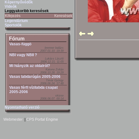
Képernyővédők
Videók
Leggyakoribb keresések
Kifejezés
Keresések
Legendárium
Sportolók
Fórum
Vasas-függö
brenner balázs
2007.01.10. 19:39
NBI vagy NBII ?
Lukács László
2006.12.21. 11:05
Mi hiányzik az oldalról?
Katona Zoltán
2006.10.28. 19:29
Vasas labdarúgás 2005-2006
Timár György
2006.06.24. 17:48
Vasas férfi vízilabda csapat
2005-2006
skizoo
2006.06.07. 00:14
Nyomtatható verzió
Webmester
|
CPS Portal Engine