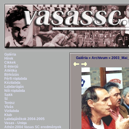
Galéria
Galéria
»
Archivum
»
2003_Mai_
Hírek
Cikkek
E-Interjú
Atlétika
Birkózás
Férfi röplabda
Kézilabda
Labdarúgás
Női röplabda
Sakk
Sí
Tenisz
Vívás
Vizilabda
Klub
Labdajátékok 2004-2005
Vasas - Uniqa
Athén 2004 Vasas SC eredmények