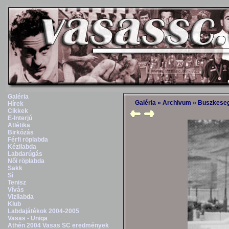
Galéria
Galéria
»
Archivum
»
Buszkese
Hírek
Cikkek
E-Interjú
Atlétika
Birkózás
Férfi röplabda
Kézilabda
Labdarúgás
Női röplabda
Sakk
Sí
Tenisz
Vívás
Vizilabda
Klub
Labdajátékok 2004-2005
Vasas - Uniqa
Athén 2004 Vasas SC eredmények