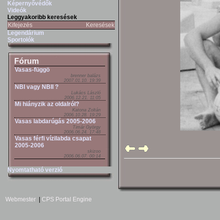
Képernyővédők
Videók
Leggyakoribb keresések
Kifejezés
Keresések
Legendárium
Sportolók
Fórum
Vasas-függö
brenner balázs
2007.01.10. 19:39
NBI vagy NBII ?
Lukács László
2006.12.21. 11:05
Mi hiányzik az oldalról?
Katona Zoltán
2006.10.28. 19:29
Vasas labdarúgás 2005-2006
Timár György
2006.06.24. 17:48
Vasas férfi vízilabda csapat
2005-2006
skizoo
2006.06.07. 00:14
Nyomtatható verzió
Webmester
|
CPS Portal Engine